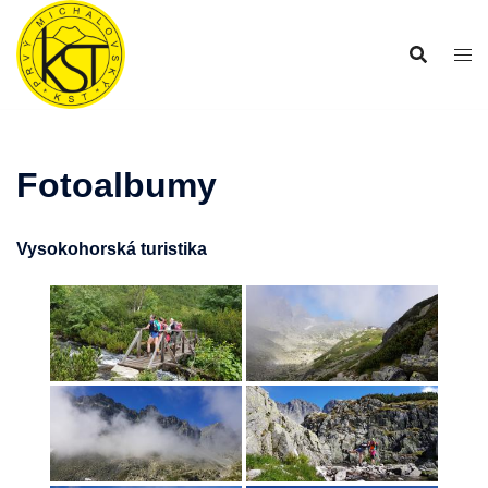
Preskočiť
na
obsah
Fotoalbumy
Vysokohorská turistika