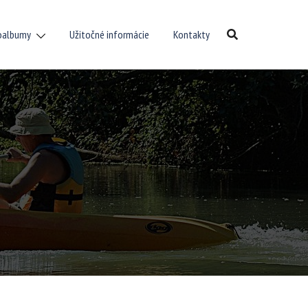
oalbumy
Užitočné informácie
Kontakty