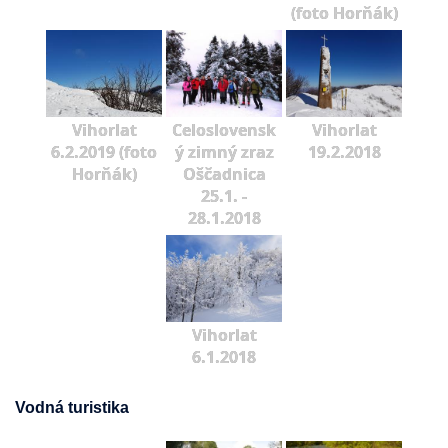
(foto Horňák)
Vihorlat
Celoslovensk
Vihorlat
6.2.2019 (foto
ý zimný zraz
19.2.2018
Horňák)
Oščadnica
25.1. -
28.1.2018
Vihorlat
6.1.2018
Vodná turistika