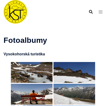
Preskočiť
na
obsah
Fotoalbumy
Vysokohorská turistika