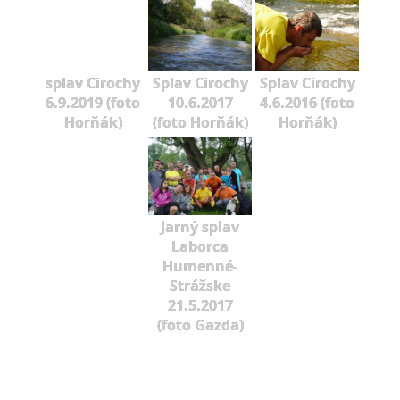
splav Cirochy
Splav Cirochy
Splav Cirochy
6.9.2019 (foto
10.6.2017
4.6.2016 (foto
Horňák)
(foto Horňák)
Horňák)
Jarný splav
Laborca
Humenné-
Strážske
21.5.2017
(foto Gazda)