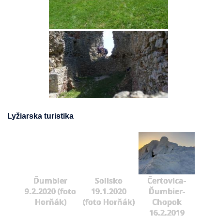
Lyžiarska turistika
Ďumbier
Solisko
Čertovica-
9.2.2020 (foto
19.1.2020
Ďumbier-
Horňák)
(foto Horňák)
Chopok
16.2.2019