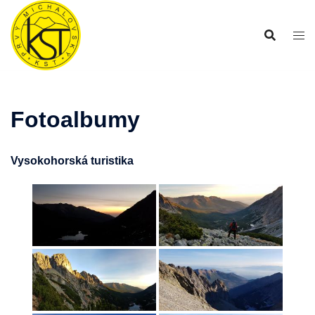
Preskočiť
na
obsah
Fotoalbumy
Vysokohorská turistika