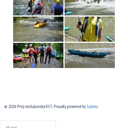
© 2026 Prvý michalovský KST. Proudly powered by
Sydney
Hľadať: