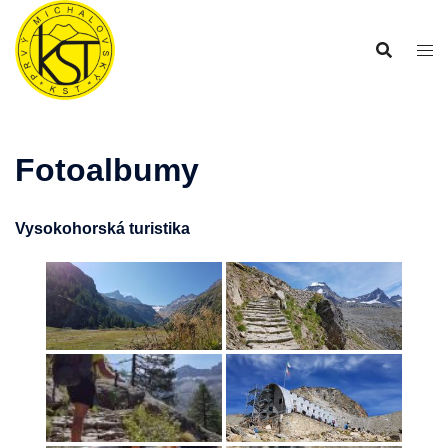
Preskočiť
na
obsah
Fotoalbumy
Vysokohorská turistika