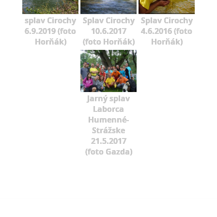
splav Cirochy
Splav Cirochy
Splav Cirochy
6.9.2019 (foto
10.6.2017
4.6.2016 (foto
Horňák)
(foto Horňák)
Horňák)
Jarný splav
Laborca
Humenné-
Strážske
21.5.2017
(foto Gazda)