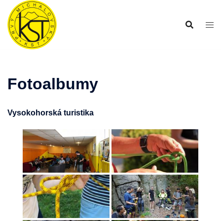
Preskočiť
na
obsah
Fotoalbumy
Vysokohorská turistika