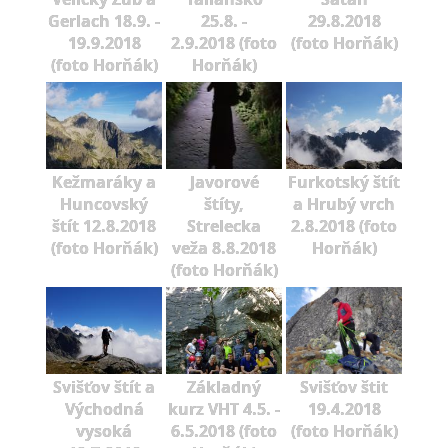
Gerlach 18.9. -
25.8. -
29.8.2018
19.9.2018
2.9.2018 (foto
(foto Horňák)
(foto Horňák)
Horňák)
Kežmaráky a
Javorové
Furkotský štít
Huncovský
štíty,
a Hrubý vrch
štít 12.8.2018
Strelecka
2.8.2018 (foto
(foto Horňák)
veža 8.8.2018
Horňák)
(foto Horňák)
Svišťov štít a
Základný
Svišťov štit
Východná
kurz VHT 4.5. -
19.4.2018
vysoká
6.5.2018 (foto
(foto Horňák)