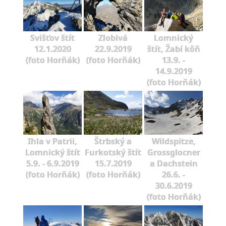
Svišťov štít
Zlobivá
Lomnický
12.1.2020
22.9.2019
štít, Žabí kôň
(foto Horňák)
(foto Horňák)
13.9. -
14.9.2019
(foto Horňák)
Ihla v Patrii,
Štrbský a
Wildspitze,
Lomnický štít
Furkotský štít
Grossglocner
5.9. - 6.9.2019
15.7.2019
a Dachstein
(foto Horňák)
(foto Horňák)
26.6. -
30.6.2019
(foto Horňák)