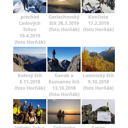
prechod
Gerlachovský
Končista
Ľadových
štít 28.2.2019
17.2.2019
štítov
(foto Horňák)
(foto Horňák)
19.4.2019
(foto Horňák)
Kolový štít
Ganek a
Lomnický štít
8.11.2018
Rumanov štít
9.10.2018
(foto Horňák)
13.10.2018
(foto Horňák)
(foto Horňák)
Velicky Zub a
Taliansko
Satan