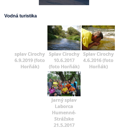
Vodná turistika
splav Cirochy
Splav Cirochy
Splav Cirochy
6.9.2019 (foto
10.6.2017
4.6.2016 (foto
Horňák)
(foto Horňák)
Horňák)
Jarný splav
Laborca
Humenné-
Strážske
21.5.2017