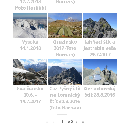
12.7.2018
Horňák)
(foto Horňák)
Vysoká
Gruzínsko
Jahňací štít a
14.1.2018
2017 (foto
Jastrabia veža
Horňák)
29.7.2017
Švajčiarsko
Cez Pyšný štít
Gerlachovský
30.6. -
na Lomnický
štít 28.8.2016
14.7.2017
štít 30.9.2016
(foto Horňák)
«
‹
z
2
›
»