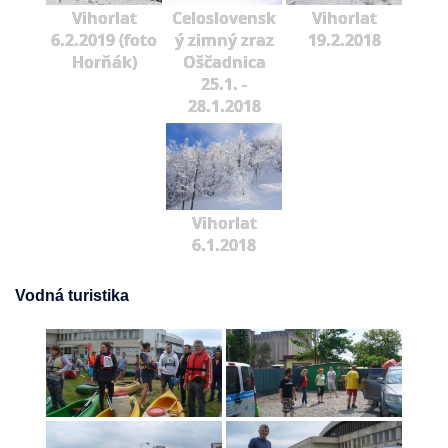
Vihorlat
Celoslovensk
Vihorlat
6.2.2019 (foto
ý zimný zraz
19.2.2018
Horňák)
Oščadnica
25.1. -
28.1.2018
Vihorlat
6.1.2018
Vodná turistika