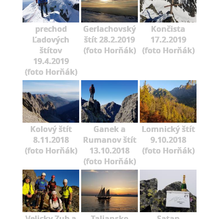
prechod
Gerlachovský
Končista
Ľadových
štít 28.2.2019
17.2.2019
štítov
(foto Horňák)
(foto Horňák)
19.4.2019
(foto Horňák)
Kolový štít
Ganek a
Lomnický štít
8.11.2018
Rumanov štít
9.10.2018
(foto Horňák)
13.10.2018
(foto Horňák)
(foto Horňák)
Velicky Zub a
Taliansko
Satan