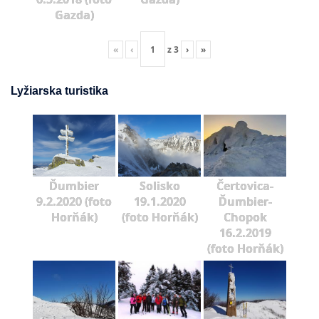
Gazda)
«
‹
z
3
›
»
Lyžiarska turistika
Ďumbier
Solisko
Čertovica-
9.2.2020 (foto
19.1.2020
Ďumbier-
Horňák)
(foto Horňák)
Chopok
16.2.2019
(foto Horňák)