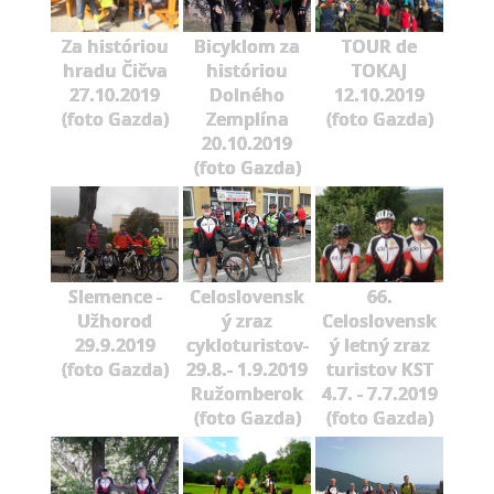
Za históriou
Bicyklom za
TOUR de
hradu Čičva
históriou
TOKAJ
27.10.2019
Dolného
12.10.2019
(foto Gazda)
Zemplína
(foto Gazda)
20.10.2019
(foto Gazda)
Slemence -
Celoslovensk
66.
Užhorod
ý zraz
Celoslovensk
29.9.2019
cykloturistov-
ý letný zraz
(foto Gazda)
29.8.- 1.9.2019
turistov KST
Ružomberok
4.7. - 7.7.2019
(foto Gazda)
(foto Gazda)