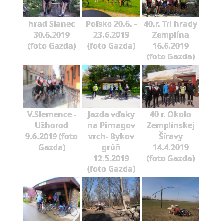
hrad Slanec
Poľsko 20.6. -
40.r. Tri hrady
30.6.2019
23.6.2019
Zemplína
(foto Gazda)
(foto Gazda)
16.6.2019
(foto Gazda)
V.Slemence -
Jazda vďaky
40 r. Okolo
Užhorod
na Pirnagov
Zemplínskej
9.6.2019 (foto
vrch- Bykov
Šíravy
Gazda)
grúň
14.4.2019
12.5.2019
(foto Gazda)
(foto Gazda)