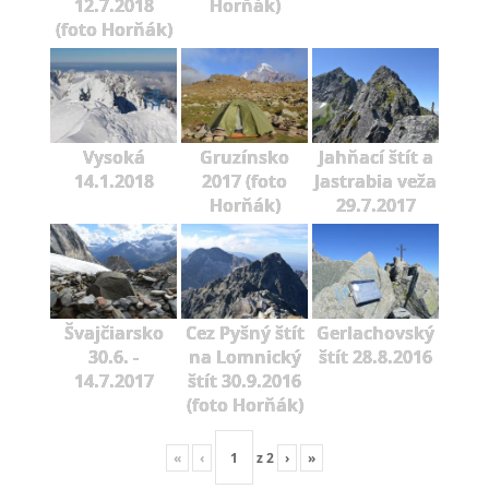
12.7.2018
Horňák)
(foto Horňák)
Vysoká
Gruzínsko
Jahňací štít a
14.1.2018
2017 (foto
Jastrabia veža
Horňák)
29.7.2017
Švajčiarsko
Cez Pyšný štít
Gerlachovský
30.6. -
na Lomnický
štít 28.8.2016
14.7.2017
štít 30.9.2016
(foto Horňák)
«
‹
z
2
›
»