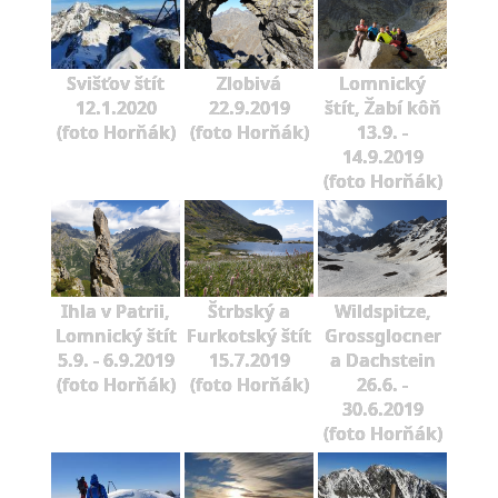
Svišťov štít
Zlobivá
Lomnický
12.1.2020
22.9.2019
štít, Žabí kôň
(foto Horňák)
(foto Horňák)
13.9. -
14.9.2019
(foto Horňák)
Ihla v Patrii,
Štrbský a
Wildspitze,
Lomnický štít
Furkotský štít
Grossglocner
5.9. - 6.9.2019
15.7.2019
a Dachstein
(foto Horňák)
(foto Horňák)
26.6. -
30.6.2019
(foto Horňák)