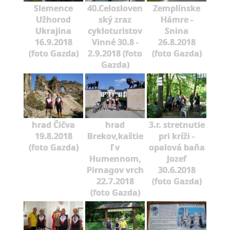
Slemence
40.Celosloven
Zemplínske
Užhorod
ský zraz
Hámre -
Ukrajina
cykloturistov
Snina
16.9.2018
Vinné 30.8 -
26.8.2018
(foto Gazda)
2.9.2018 (foto
(foto Gazda)
Gazda)
hrad Čičva
hrad
3.r. stretnutie
19.8.2018
Brekov,kaštie
pri kríži -
(foto Gazda)
ľ v
opalová baňa
Humennom,
Jozef
Pirnagov vrch
30.6.2018
22.7.2018
(foto Gazda)
(foto Gazda)