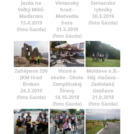
Jazda na
Viniansky
Senianske
Veľký Milič-
hrad -
rybníky
Maďarsko
Medvedia
30.3.2019
13.4.2019
hora
(foto Gazda)
(foto Gazda)
31.3.2019
(foto Gazda)
Zahájenie 250
Vinné a
Moldava n.B.-
JKM Hrad
okolie - Okolo
Háj -Hačava -
Brekov
Zemplínskej
Zadielaká
24.3.2019
Šíravy
tiesňava
(foto Gazda)
14.10.2018
21.9.2018
(foto Gazda)
(foto Gazda)