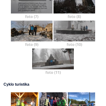
foto (7)
foto (8)
foto (9)
foto (10)
foto (11)
Cyklo turistika