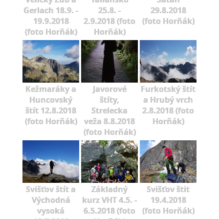
Gerlach 18.9. -
25.8. -
29.8.2018
19.9.2018
2.9.2018 (foto
(foto Horňák)
(foto Horňák)
Horňák)
Kežmaráky a
Javorové
Furkotský štít
Huncovský
štíty,
a Hrubý vrch
štít 12.8.2018
Strelecka
2.8.2018 (foto
(foto Horňák)
veža 8.8.2018
Horňák)
(foto Horňák)
Svišťov štít a
Základný
Svišťov štit
Východná
kurz VHT 4.5. -
19.4.2018
vysoká
6.5.2018 (foto
(foto Horňák)