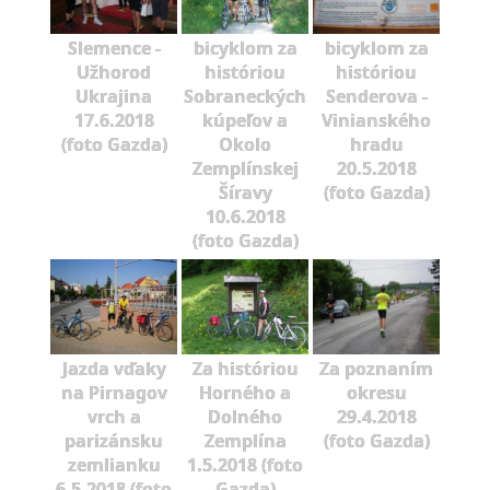
Slemence -
bicyklom za
bicyklom za
Užhorod
históriou
históriou
Ukrajina
Sobraneckých
Senderova -
17.6.2018
kúpeľov a
Vinianského
(foto Gazda)
Okolo
hradu
Zemplínskej
20.5.2018
Šíravy
(foto Gazda)
10.6.2018
(foto Gazda)
Jazda vďaky
Za históriou
Za poznaním
na Pirnagov
Horného a
okresu
vrch a
Dolného
29.4.2018
parizánsku
Zemplína
(foto Gazda)
zemlianku
1.5.2018 (foto
6.5.2018 (foto
Gazda)