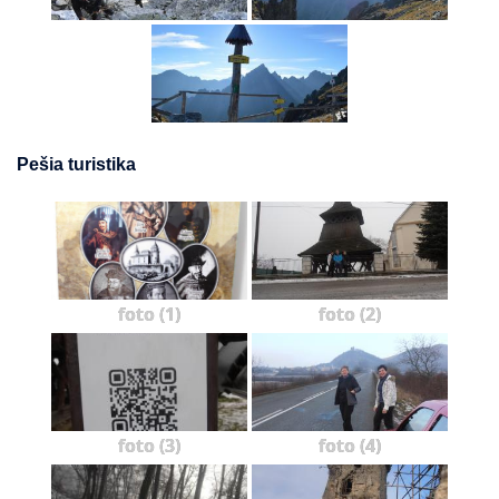
Pešia turistika
foto (1)
foto (2)
foto (3)
foto (4)