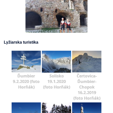
Lyžiarska turistika
Ďumbier
Solisko
Čertovica-
9.2.2020 (foto
19.1.2020
Ďumbier-
Horňák)
(foto Horňák)
Chopok
16.2.2019
(foto Horňák)