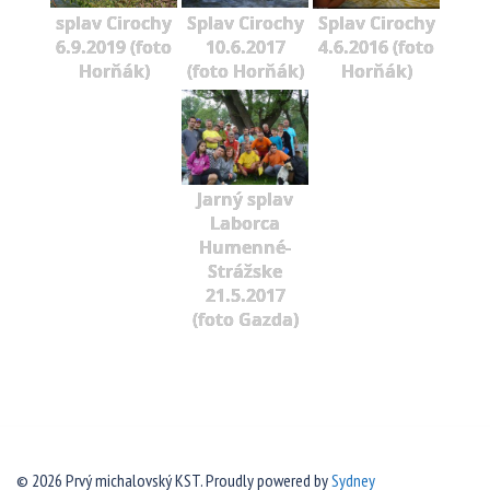
splav Cirochy
Splav Cirochy
Splav Cirochy
6.9.2019 (foto
10.6.2017
4.6.2016 (foto
Horňák)
(foto Horňák)
Horňák)
Jarný splav
Laborca
Humenné-
Strážske
21.5.2017
(foto Gazda)
© 2026 Prvý michalovský KST. Proudly powered by
Sydney