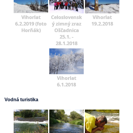
Vihorlat
Celoslovensk
Vihorlat
6.2.2019 (foto
ý zimný zraz
19.2.2018
Horňák)
Oščadnica
25.1. -
28.1.2018
Vihorlat
6.1.2018
Vodná turistika