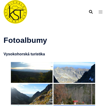
Preskočiť
na
obsah
Fotoalbumy
Vysokohorská turistika