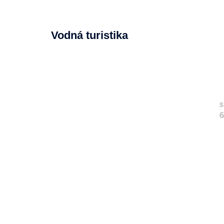
Vodná turistika
s
6