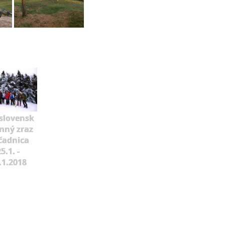
slovensk
mný zraz
čadnica
5.1. -
.1.2018