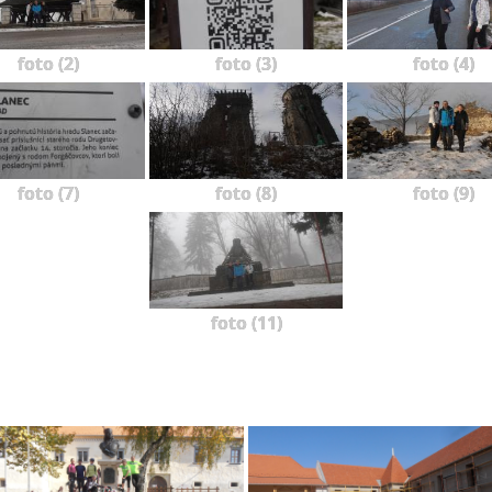
foto (2)
foto (3)
foto (4)
foto (7)
foto (8)
foto (9)
foto (11)