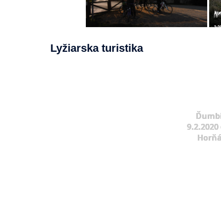
Lyžiarska turistika
Ďumbi
9.2.2020 
Horňá