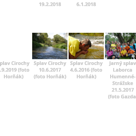
19.2.2018
6.1.2018
plav Cirochy
Splav Cirochy
Splav Cirochy
Jarný splav
.9.2019 (foto
10.6.2017
4.6.2016 (foto
Laborca
Horňák)
(foto Horňák)
Horňák)
Humenné-
Strážske
21.5.2017
(foto Gazda