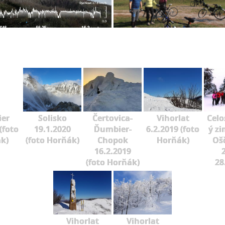
er
Solisko
Čertovica-
Vihorlat
Celo
(foto
19.1.2020
Ďumbier-
6.2.2019 (foto
ý zi
k)
(foto Horňák)
Chopok
Horňák)
Oš
16.2.2019
2
(foto Horňák)
28
Vihorlat
Vihorlat