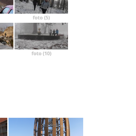
foto (5)
foto (10)