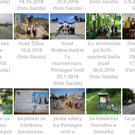
azda)
14.10.2018
21.9.2018
(foto Gazda)
2.9.
(foto Gazda)
(foto Gazda)
G
nske
hrad Čičva
hrad
3.r. stretnutie
Sle
 -
19.8.2018
Brekov,kaštie
pri kríži -
U
a
(foto Gazda)
ľ v
opalová baňa
Uk
018
Humennom,
Jozef
17
azda)
Pirnagov vrch
30.6.2018
(fot
22.7.2018
(foto Gazda)
(foto Gazda)
m za
bicyklom za
Jazda vďaky
Za históriou
Za 
iou
históriou
na Pirnagov
Horného a
o
ckých
Senderova -
vrch a
Dolného
29