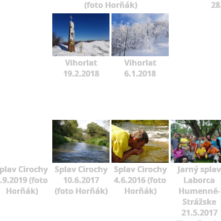
(foto Horňák)
28
Vihorlat
Vihorlat
19.2.2018
6.1.2018
plav Cirochy
Splav Cirochy
Splav Cirochy
Jarný splav
.9.2019 (foto
10.6.2017
4.6.2016 (foto
Laborca
Horňák)
(foto Horňák)
Horňák)
Humenné-
Strážske
21.5.2017