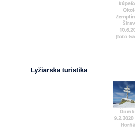
kúpeľo
Okol
Zemplín
Šíra
10.6.2
(foto G
Lyžiarska turistika
Ďumbi
9.2.2020 
Horňá