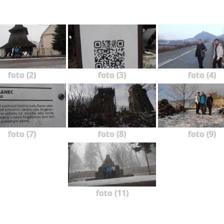
foto (2)
foto (3)
foto (4)
foto (7)
foto (8)
foto (9)
foto (11)