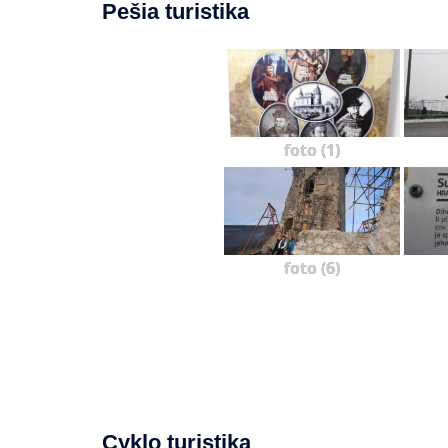
Pešia turistika
foto (1)
foto (6)
Cyklo turistika