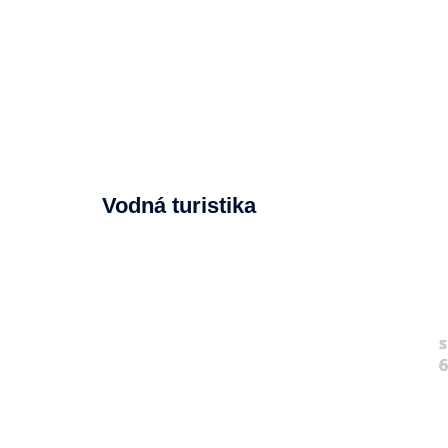
Vodná turistika
s
6