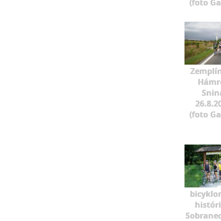
(foto G
Zemplí
Hámre
Snin
26.8.2
(foto G
bicyklo
histór
Sobrane