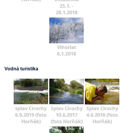
25.1. -
28.1.2018
Vihorlat
6.1.2018
Vodná turistika
splav Cirochy
Splav Cirochy
Splav Cirochy
6.9.2019 (foto
10.6.2017
4.6.2016 (foto
Horňák)
(foto Horňák)
Horňák)