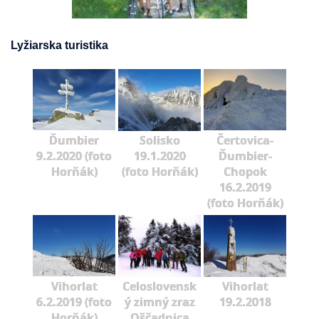
Lyžiarska turistika
Ďumbier
Solisko
Čertovica-
9.2.2020 (foto
19.1.2020
Ďumbier-
Horňák)
(foto Horňák)
Chopok
16.2.2019
(foto Horňák)
Vihorlat
Celoslovensk
Vihorlat
6.2.2019 (foto
ý zimný zraz
19.2.2018
Horňák)
Oščadnica