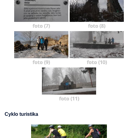
foto (7)
foto (8)
foto (9)
foto (10)
foto (11)
Cyklo turistika