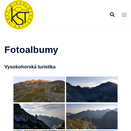
Preskočiť
na
obsah
Fotoalbumy
Vysokohorská turistika