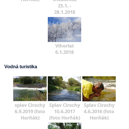
25.1. -
28.1.2018
Vihorlat
6.1.2018
Vodná turistika
splav Cirochy
Splav Cirochy
Splav Cirochy
6.9.2019 (foto
10.6.2017
4.6.2016 (foto
Horňák)
(foto Horňák)
Horňák)