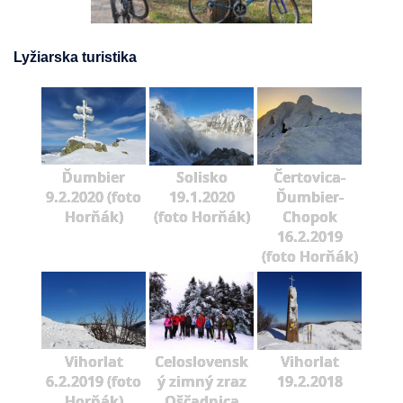
Lyžiarska turistika
Ďumbier
Solisko
Čertovica-
9.2.2020 (foto
19.1.2020
Ďumbier-
Horňák)
(foto Horňák)
Chopok
16.2.2019
(foto Horňák)
Vihorlat
Celoslovensk
Vihorlat
6.2.2019 (foto
ý zimný zraz
19.2.2018
Horňák)
Oščadnica