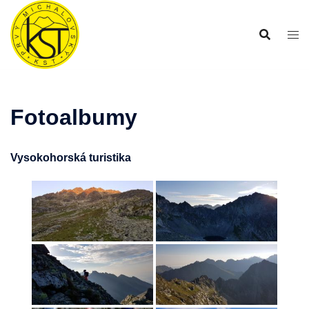
Preskočiť
na
obsah
Fotoalbumy
Vysokohorská turistika