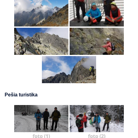
Pešia turistika
foto (1)
foto (2)