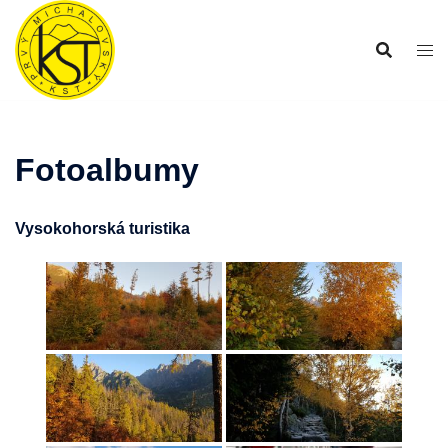
Preskočiť
na
obsah
Fotoalbumy
Vysokohorská turistika