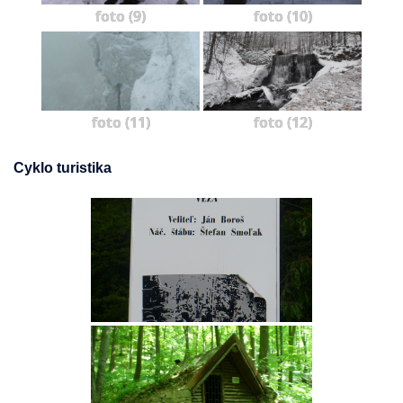
foto (9)
foto (10)
foto (11)
foto (12)
Cyklo turistika