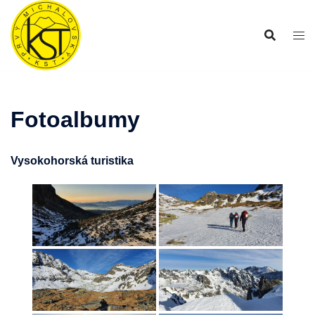
Preskočiť
na
obsah
Fotoalbumy
Vysokohorská turistika