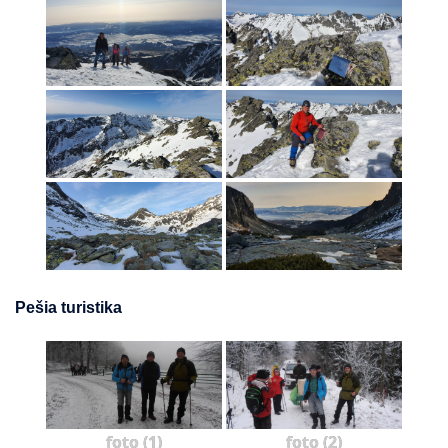
Pešia turistika
foto (1)
foto (2)