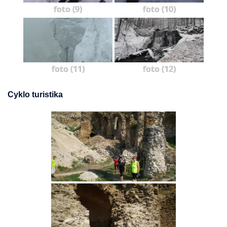
foto (9)
foto (10)
foto (11)
foto (12)
Cyklo turistika