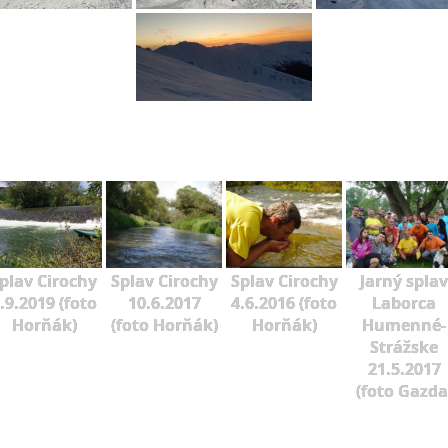
plav Cirochy
Splav Cirochy
Splav Cirochy
Jarný splav
.9.2019 (foto
10.6.2017
4.6.2016 (foto
Laborca
Horňák)
(foto Horňák)
Horňák)
Humenné-
Strážske
21.5.2017
(foto Gazda