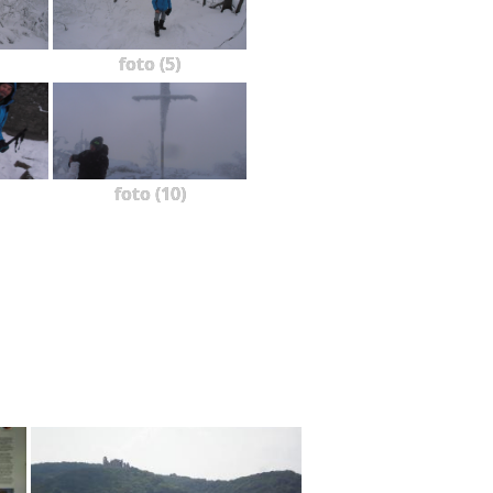
foto (5)
foto (10)