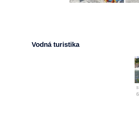
Vodná turistika
s
6