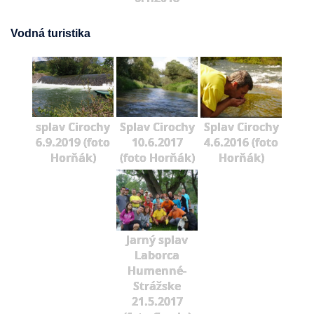
Vodná turistika
splav Cirochy
Splav Cirochy
Splav Cirochy
6.9.2019 (foto
10.6.2017
4.6.2016 (foto
Horňák)
(foto Horňák)
Horňák)
Jarný splav
Laborca
Humenné-
Strážske
21.5.2017