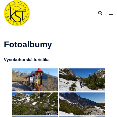
Preskočiť
na
obsah
Fotoalbumy
Vysokohorská turistika