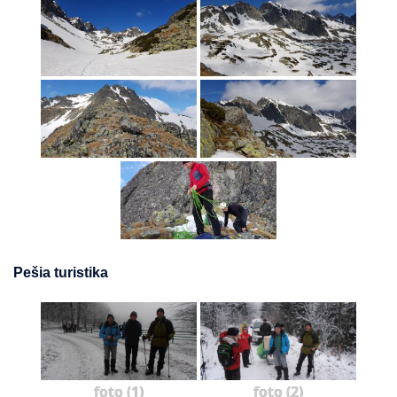
Pešia turistika
foto (1)
foto (2)