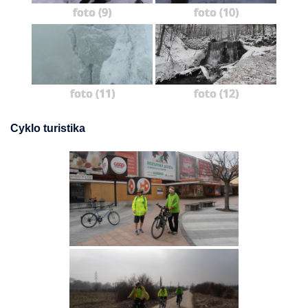
foto (9)
foto (10)
foto (11)
foto (12)
Cyklo turistika