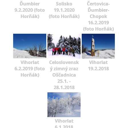
Ďumbier
Solisko
Čertovica-
9.2.2020 (foto
19.1.2020
Ďumbier-
Horňák)
(foto Horňák)
Chopok
16.2.2019
(foto Horňák)
Vihorlat
Celoslovensk
Vihorlat
6.2.2019 (foto
ý zimný zraz
19.2.2018
Horňák)
Oščadnica
25.1. -
28.1.2018
Vihorlat
6.1.2018