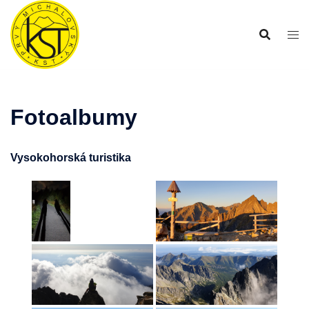
Preskočiť
na
obsah
Fotoalbumy
Vysokohorská turistika