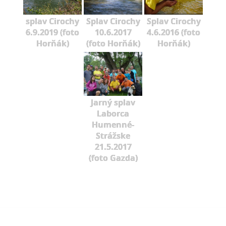
splav Cirochy
Splav Cirochy
Splav Cirochy
6.9.2019 (foto
10.6.2017
4.6.2016 (foto
Horňák)
(foto Horňák)
Horňák)
Jarný splav
Laborca
Humenné-
Strážske
21.5.2017
(foto Gazda)