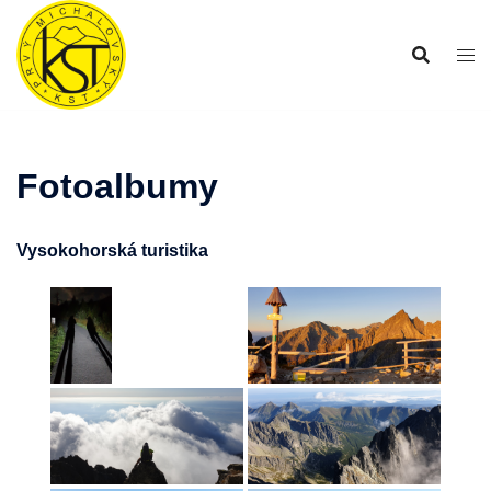
Preskočiť
na
obsah
Fotoalbumy
Vysokohorská turistika