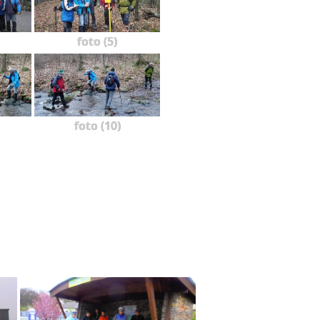
foto (5)
foto (10)