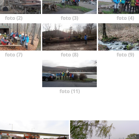
foto (2)
foto (3)
foto (4)
foto (7)
foto (8)
foto (9)
foto (11)