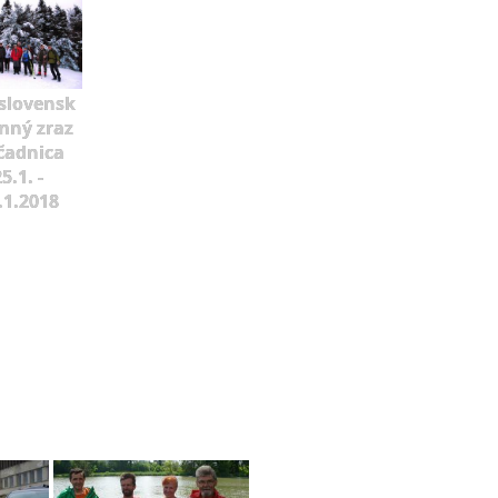
slovensk
mný zraz
čadnica
5.1. -
.1.2018