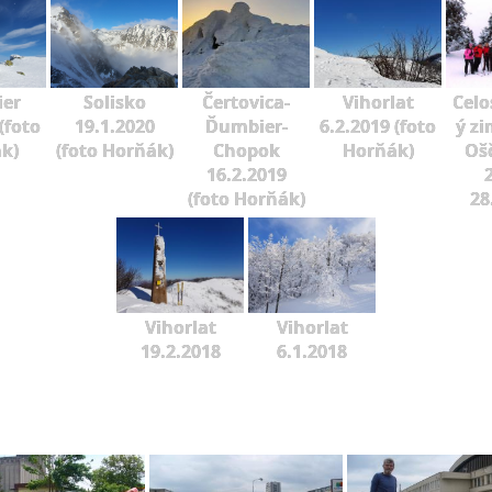
er
Solisko
Čertovica-
Vihorlat
Celo
(foto
19.1.2020
Ďumbier-
6.2.2019 (foto
ý zi
k)
(foto Horňák)
Chopok
Horňák)
Oš
16.2.2019
2
(foto Horňák)
28
Vihorlat
Vihorlat
19.2.2018
6.1.2018