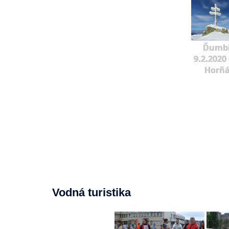
Ďumbi
9.2.2020 
Horňá
Vodná turistika