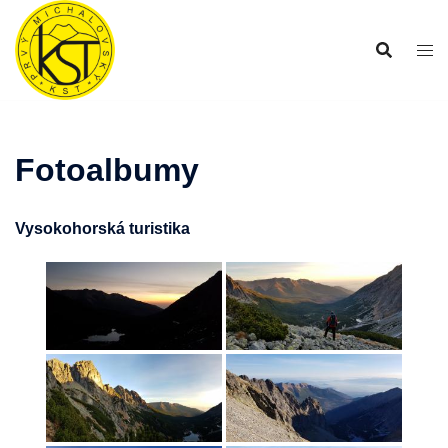
Preskočiť
na
obsah
Fotoalbumy
Vysokohorská turistika