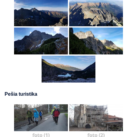
Pešia turistika
foto (1)
foto (2)