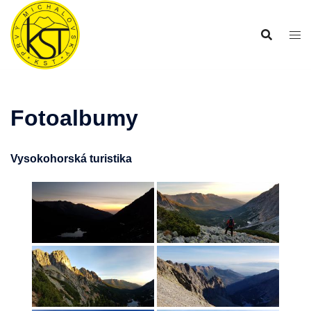
Preskočiť
na
obsah
Fotoalbumy
Vysokohorská turistika