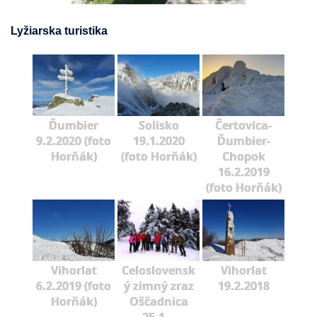
Lyžiarska turistika
Ďumbier
Solisko
Čertovica-
9.2.2020 (foto
19.1.2020
Ďumbier-
Horňák)
(foto Horňák)
Chopok
16.2.2019
(foto Horňák)
Vihorlat
Celoslovensk
Vihorlat
6.2.2019 (foto
ý zimný zraz
19.2.2018
Horňák)
Oščadnica