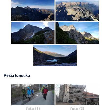
Pešia turistika
foto (1)
foto (2)