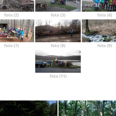
foto (2)
foto (3)
foto (4)
foto (7)
foto (8)
foto (9)
foto (11)