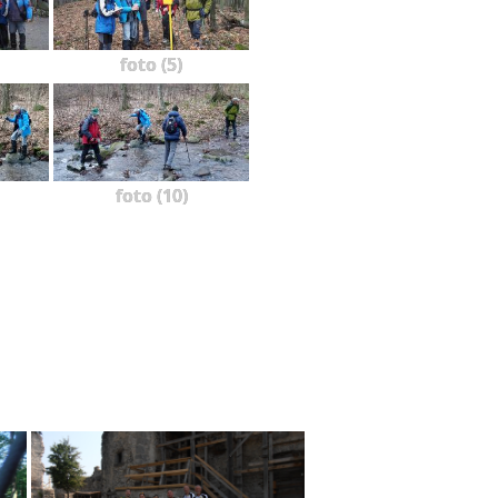
foto (5)
foto (10)