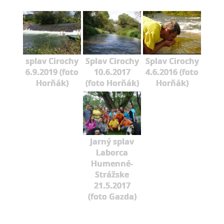
splav Cirochy
Splav Cirochy
Splav Cirochy
6.9.2019 (foto
10.6.2017
4.6.2016 (foto
Horňák)
(foto Horňák)
Horňák)
Jarný splav
Laborca
Humenné-
Strážske
21.5.2017
(foto Gazda)