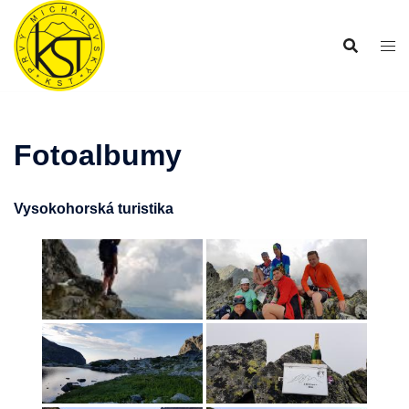
Preskočiť
na
obsah
Fotoalbumy
Vysokohorská turistika