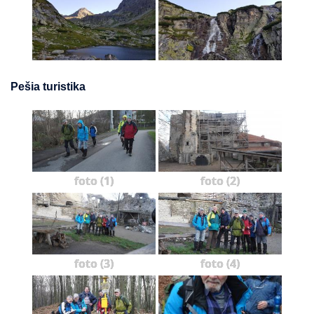
Pešia turistika
foto (1)
foto (2)
foto (3)
foto (4)