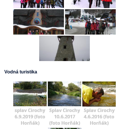
Vodná turistika
splav Cirochy
Splav Cirochy
Splav Cirochy
6.9.2019 (foto
10.6.2017
4.6.2016 (foto
Horňák)
(foto Horňák)
Horňák)