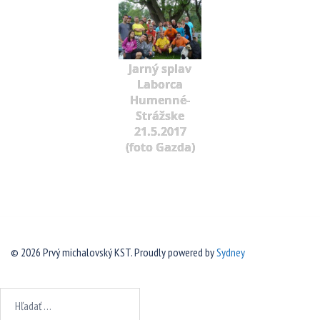
Jarný splav
Laborca
Humenné-
Strážske
21.5.2017
(foto Gazda)
© 2026 Prvý michalovský KST. Proudly powered by
Sydney
Hľadať: