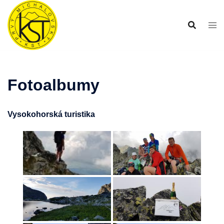
Preskočiť
na
obsah
Fotoalbumy
Vysokohorská turistika