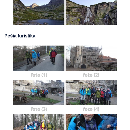
Pešia turistika
foto (1)
foto (2)
foto (3)
foto (4)