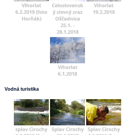
Vihorlat
Celoslovensk
Vihorlat
6.2.2019 (foto
ý zimný zraz
19.2.2018
Horňák)
Oščadnica
25.1. -
28.1.2018
Vihorlat
6.1.2018
Vodná turistika
splav Cirochy
Splav Cirochy
Splav Cirochy