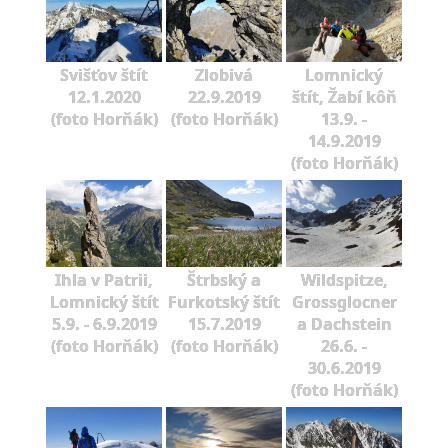
Svišťov štít
Zlobivá
Lomnický
12.1.2020
22.9.2019
štít, Žabí kôň
(foto Horňák)
(foto Horňák)
13.9. -
14.9.2019
(foto Horňák)
Ihla v Patrii,
Štrbský a
Wildspitze,
Lomnický štít
Furkotský štít
Grossglocner
5.9. - 6.9.2019
15.7.2019
a Dachstein
(foto Horňák)
(foto Horňák)
26.6. -
30.6.2019
(foto Horňák)