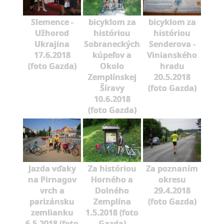
Slemence -
bicyklom za
bicyklom za
Užhorod
históriou
históriou
Ukrajina
Sobraneckých
Senderova -
17.6.2018
kúpeľov a
Vinianského
(foto Gazda)
Okolo
hradu
Zemplínskej
20.5.2018
Šíravy
(foto Gazda)
10.6.2018
(foto Gazda)
Jazda vďaky
Za históriou
Za poznaním
na Pirnagov
Horného a
okresu
vrch a
Dolného
29.4.2018
parizánsku
Zemplína
(foto Gazda)
zemlianku
1.5.2018 (foto
6.5.2018 (foto
Gazda)