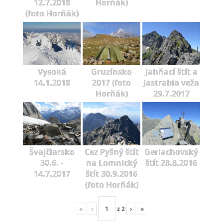
12.7.2018
Horňák)
(foto Horňák)
Vysoká
Gruzínsko
Jahňací štít a
14.1.2018
2017 (foto
Jastrabia veža
Horňák)
29.7.2017
Švajčiarsko
Cez Pyšný štít
Gerlachovský
30.6. -
na Lomnický
štít 28.8.2016
14.7.2017
štít 30.9.2016
(foto Horňák)
«
‹
z
2
›
»