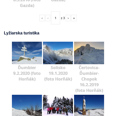
Gazda)
«
‹
z
3
›
»
Lyžiarska turistika
Ďumbier
Solisko
Čertovica-
9.2.2020 (foto
19.1.2020
Ďumbier-
Horňák)
(foto Horňák)
Chopok
16.2.2019
(foto Horňák)