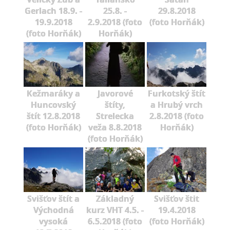
Gerlach 18.9. -
25.8. -
29.8.2018
19.9.2018
2.9.2018 (foto
(foto Horňák)
(foto Horňák)
Horňák)
Kežmaráky a
Javorové
Furkotský štít
Huncovský
štíty,
a Hrubý vrch
štít 12.8.2018
Strelecka
2.8.2018 (foto
(foto Horňák)
veža 8.8.2018
Horňák)
(foto Horňák)
Svišťov štít a
Základný
Svišťov štit
Východná
kurz VHT 4.5. -
19.4.2018
vysoká
6.5.2018 (foto
(foto Horňák)