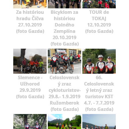
Za históriou
Bicyklom za
TOUR de
hradu Čičva
históriou
TOKAJ
27.10.2019
Dolného
12.10.2019
(foto Gazda)
Zemplína
(foto Gazda)
20.10.2019
(foto Gazda)
Slemence -
Celoslovensk
66.
Užhorod
ý zraz
Celoslovensk
29.9.2019
cykloturistov-
ý letný zraz
(foto Gazda)
29.8.- 1.9.2019
turistov KST
Ružomberok
4.7. - 7.7.2019
(foto Gazda)
(foto Gazda)