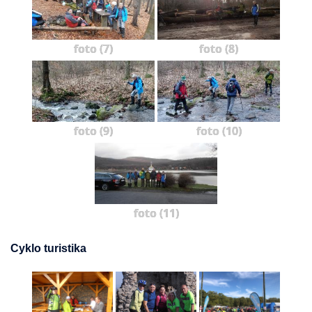
foto (7)
foto (8)
foto (9)
foto (10)
foto (11)
Cyklo turistika