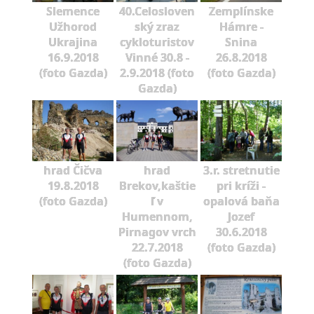
Slemence
40.Celosloven
Zemplínske
Užhorod
ský zraz
Hámre -
Ukrajina
cykloturistov
Snina
16.9.2018
Vinné 30.8 -
26.8.2018
(foto Gazda)
2.9.2018 (foto
(foto Gazda)
Gazda)
hrad Čičva
hrad
3.r. stretnutie
19.8.2018
Brekov,kaštie
pri kríži -
(foto Gazda)
ľ v
opalová baňa
Humennom,
Jozef
Pirnagov vrch
30.6.2018
22.7.2018
(foto Gazda)
(foto Gazda)