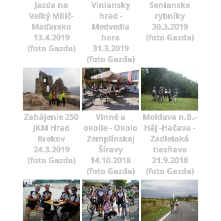
Jazda na
Viniansky
Senianske
Veľký Milič-
hrad -
rybníky
Maďarsko
Medvedia
30.3.2019
13.4.2019
hora
(foto Gazda)
(foto Gazda)
31.3.2019
(foto Gazda)
Zahájenie 250
Vinné a
Moldava n.B.-
JKM Hrad
okolie - Okolo
Háj -Hačava -
Brekov
Zemplínskej
Zadielaká
24.3.2019
Šíravy
tiesňava
(foto Gazda)
14.10.2018
21.9.2018
(foto Gazda)
(foto Gazda)