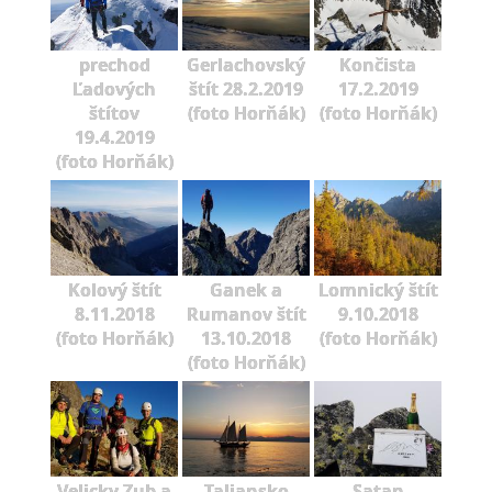
prechod
Gerlachovský
Končista
Ľadových
štít 28.2.2019
17.2.2019
štítov
(foto Horňák)
(foto Horňák)
19.4.2019
(foto Horňák)
Kolový štít
Ganek a
Lomnický štít
8.11.2018
Rumanov štít
9.10.2018
(foto Horňák)
13.10.2018
(foto Horňák)
(foto Horňák)
Velicky Zub a
Taliansko
Satan