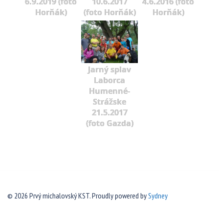
6.9.2019 (foto
10.6.2017
4.6.2016 (foto
Horňák)
(foto Horňák)
Horňák)
Jarný splav
Laborca
Humenné-
Strážske
21.5.2017
(foto Gazda)
© 2026 Prvý michalovský KST. Proudly powered by
Sydney