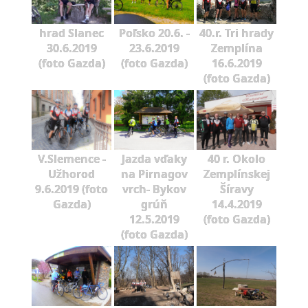
hrad Slanec
Poľsko 20.6. -
40.r. Tri hrady
30.6.2019
23.6.2019
Zemplína
(foto Gazda)
(foto Gazda)
16.6.2019
(foto Gazda)
V.Slemence -
Jazda vďaky
40 r. Okolo
Užhorod
na Pirnagov
Zemplínskej
9.6.2019 (foto
vrch- Bykov
Šíravy
Gazda)
grúň
14.4.2019
12.5.2019
(foto Gazda)
(foto Gazda)