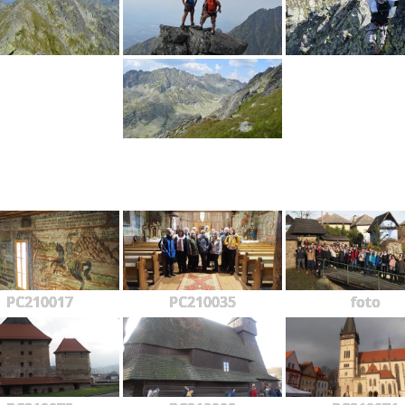
PC210017
PC210035
foto