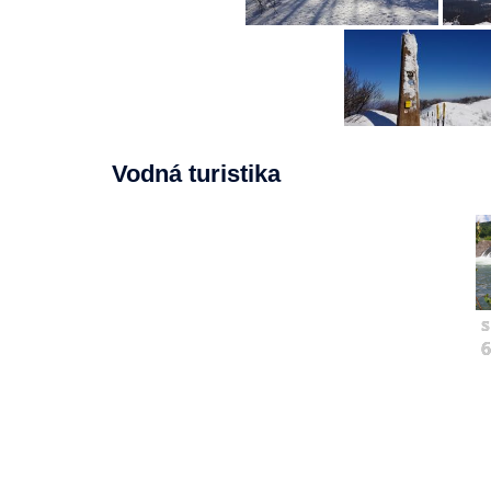
Vodná turistika
s
6