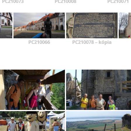
PC210073
PC210008
PC210071
PC210066
PC210078 – kópia