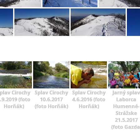
plav Cirochy
Splav Cirochy
Splav Cirochy
Jarný splav
.9.2019 (foto
10.6.2017
4.6.2016 (foto
Laborca
Horňák)
(foto Horňák)
Horňák)
Humenné-
Strážske
21.5.2017
(foto Gazda