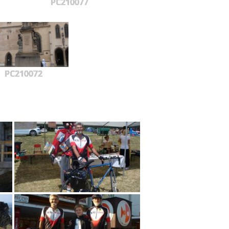
PC210077
PC210072