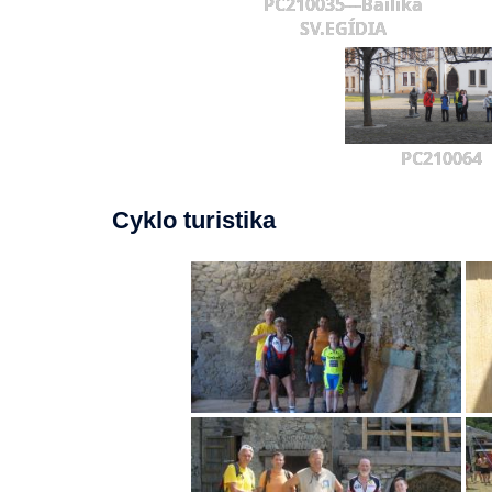
PC210035---Bailika
SV.EGÍDIA
PC210064
Cyklo turistika