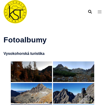
Preskočiť
na
obsah
Fotoalbumy
Vysokohorská turistika