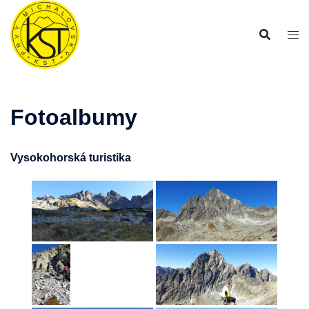
Preskočiť
na
obsah
Fotoalbumy
Vysokohorská turistika