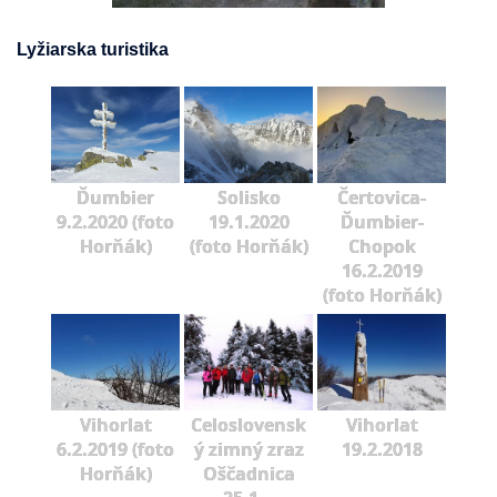
Lyžiarska turistika
Ďumbier
Solisko
Čertovica-
9.2.2020 (foto
19.1.2020
Ďumbier-
Horňák)
(foto Horňák)
Chopok
16.2.2019
(foto Horňák)
Vihorlat
Celoslovensk
Vihorlat
6.2.2019 (foto
ý zimný zraz
19.2.2018
Horňák)
Oščadnica