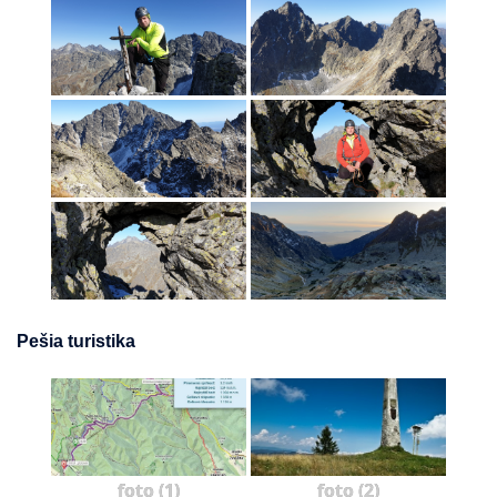
Pešia turistika
foto (1)
foto (2)