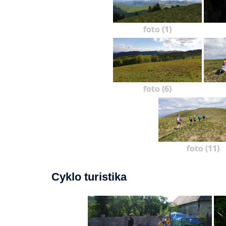
foto (1)
foto (6)
foto (11)
Cyklo turistika