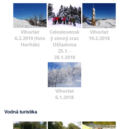
Vihorlat
Celoslovensk
Vihorlat
6.2.2019 (foto
ý zimný zraz
19.2.2018
Horňák)
Oščadnica
25.1. -
28.1.2018
Vihorlat
6.1.2018
Vodná turistika