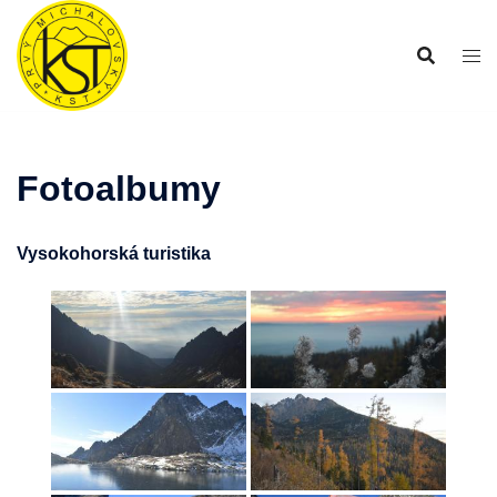
Preskočiť
na
obsah
Fotoalbumy
Vysokohorská turistika