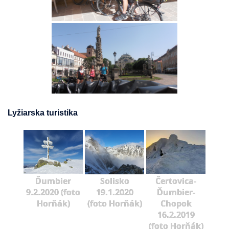
Lyžiarska turistika
Ďumbier
Solisko
Čertovica-
9.2.2020 (foto
19.1.2020
Ďumbier-
Horňák)
(foto Horňák)
Chopok
16.2.2019
(foto Horňák)