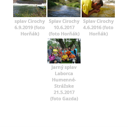
splav Cirochy
Splav Cirochy
Splav Cirochy
6.9.2019 (foto
10.6.2017
4.6.2016 (foto
Horňák)
(foto Horňák)
Horňák)
Jarný splav
Laborca
Humenné-
Strážske
21.5.2017
(foto Gazda)