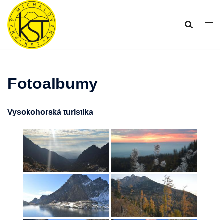
Preskočiť
na
obsah
Fotoalbumy
Vysokohorská turistika