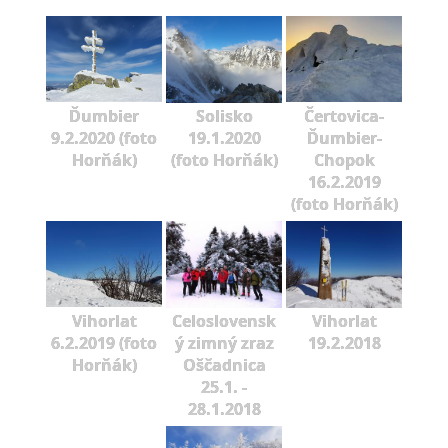
Ďumbier
Solisko
Čertovica-
9.2.2020 (foto
19.1.2020
Ďumbier-
Horňák)
(foto Horňák)
Chopok
16.2.2019
(foto Horňák)
Vihorlat
Celoslovensk
Vihorlat
6.2.2019 (foto
ý zimný zraz
19.2.2018
Horňák)
Oščadnica
25.1. -
28.1.2018