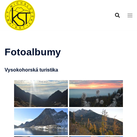
Preskočiť
na
obsah
Fotoalbumy
Vysokohorská turistika