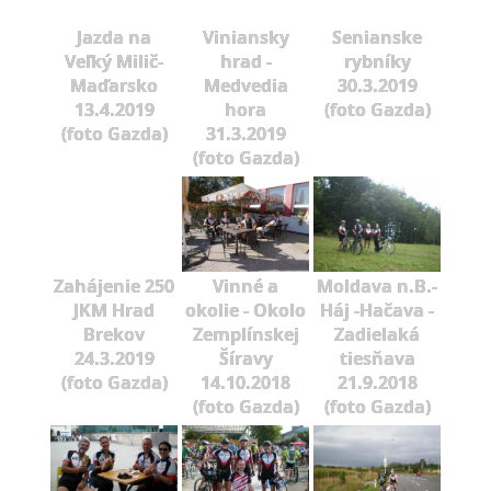
Jazda na
Viniansky
Senianske
Veľký Milič-
hrad -
rybníky
Maďarsko
Medvedia
30.3.2019
13.4.2019
hora
(foto Gazda)
(foto Gazda)
31.3.2019
(foto Gazda)
Zahájenie 250
Vinné a
Moldava n.B.-
JKM Hrad
okolie - Okolo
Háj -Hačava -
Brekov
Zemplínskej
Zadielaká
24.3.2019
Šíravy
tiesňava
(foto Gazda)
14.10.2018
21.9.2018
(foto Gazda)
(foto Gazda)