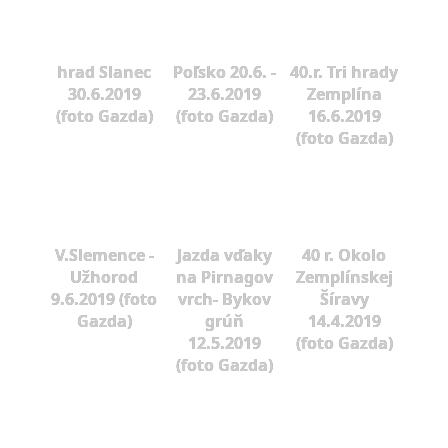
hrad Slanec
Poľsko 20.6. -
40.r. Tri hrady
30.6.2019
23.6.2019
Zemplína
(foto Gazda)
(foto Gazda)
16.6.2019
(foto Gazda)
V.Slemence -
Jazda vďaky
40 r. Okolo
Užhorod
na Pirnagov
Zemplínskej
9.6.2019 (foto
vrch- Bykov
Šíravy
Gazda)
grúň
14.4.2019
12.5.2019
(foto Gazda)
(foto Gazda)