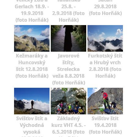
Gerlach 18.9. -
25.8. -
29.8.2018
19.9.2018
2.9.2018 (foto
(foto Horňák)
(foto Horňák)
Horňák)
Kežmaráky a
Javorové
Furkotský štít
Huncovský
štíty,
a Hrubý vrch
štít 12.8.2018
Strelecka
2.8.2018 (foto
(foto Horňák)
veža 8.8.2018
Horňák)
(foto Horňák)
Svišťov štít a
Základný
Svišťov štit
Východná
kurz VHT 4.5. -
19.4.2018
vysoká
6.5.2018 (foto
(foto Horňák)