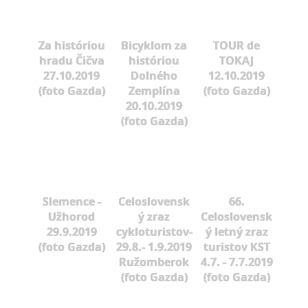
Za históriou
Bicyklom za
TOUR de
hradu Čičva
históriou
TOKAJ
27.10.2019
Dolného
12.10.2019
(foto Gazda)
Zemplína
(foto Gazda)
20.10.2019
(foto Gazda)
Slemence -
Celoslovensk
66.
Užhorod
ý zraz
Celoslovensk
29.9.2019
cykloturistov-
ý letný zraz
(foto Gazda)
29.8.- 1.9.2019
turistov KST
Ružomberok
4.7. - 7.7.2019
(foto Gazda)
(foto Gazda)