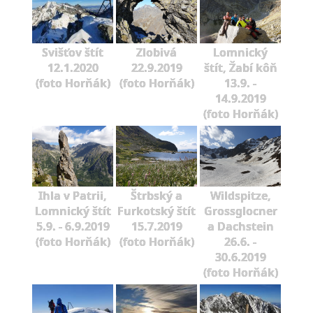
Svišťov štít
Zlobivá
Lomnický
12.1.2020
22.9.2019
štít, Žabí kôň
(foto Horňák)
(foto Horňák)
13.9. -
14.9.2019
(foto Horňák)
Ihla v Patrii,
Štrbský a
Wildspitze,
Lomnický štít
Furkotský štít
Grossglocner
5.9. - 6.9.2019
15.7.2019
a Dachstein
(foto Horňák)
(foto Horňák)
26.6. -
30.6.2019
(foto Horňák)