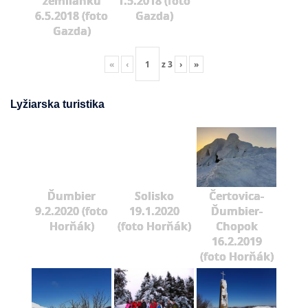
zemlianku
1.5.2018 (foto
6.5.2018 (foto
Gazda)
Gazda)
«
‹
z
3
›
»
Lyžiarska turistika
Ďumbier
Solisko
Čertovica-
9.2.2020 (foto
19.1.2020
Ďumbier-
Horňák)
(foto Horňák)
Chopok
16.2.2019
(foto Horňák)