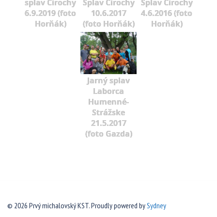
splav Cirochy
Splav Cirochy
Splav Cirochy
6.9.2019 (foto
10.6.2017
4.6.2016 (foto
Horňák)
(foto Horňák)
Horňák)
Jarný splav
Laborca
Humenné-
Strážske
21.5.2017
(foto Gazda)
© 2026 Prvý michalovský KST. Proudly powered by
Sydney