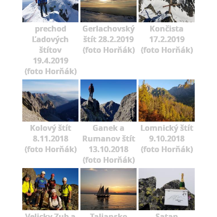
prechod
Gerlachovský
Končista
Ľadových
štít 28.2.2019
17.2.2019
štítov
(foto Horňák)
(foto Horňák)
19.4.2019
(foto Horňák)
Kolový štít
Ganek a
Lomnický štít
8.11.2018
Rumanov štít
9.10.2018
(foto Horňák)
13.10.2018
(foto Horňák)
(foto Horňák)
Velicky Zub a
Taliansko
Satan