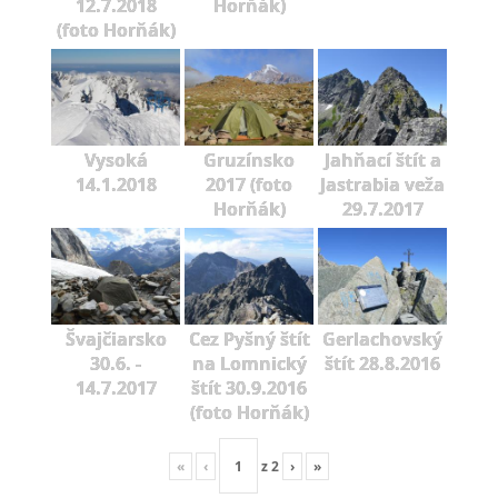
12.7.2018
Horňák)
(foto Horňák)
Vysoká
Gruzínsko
Jahňací štít a
14.1.2018
2017 (foto
Jastrabia veža
Horňák)
29.7.2017
Švajčiarsko
Cez Pyšný štít
Gerlachovský
30.6. -
na Lomnický
štít 28.8.2016
14.7.2017
štít 30.9.2016
(foto Horňák)
«
‹
z
2
›
»