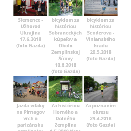
Slemence -
bicyklom za
bicyklom za
Užhorod
históriou
históriou
Ukrajina
Sobraneckých
Senderova -
17.6.2018
kúpeľov a
Vinianského
(foto Gazda)
Okolo
hradu
Zemplínskej
20.5.2018
Šíravy
(foto Gazda)
10.6.2018
(foto Gazda)
Jazda vďaky
Za históriou
Za poznaním
na Pirnagov
Horného a
okresu
vrch a
Dolného
29.4.2018
parizánsku
Zemplína
(foto Gazda)