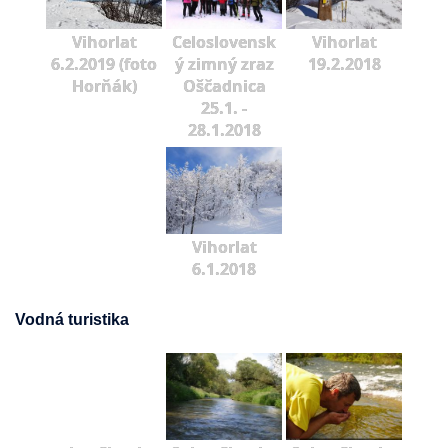
Vihorlat
Celoslovensk
Vihorlat
6.2.2019 (foto
ý zimný zraz
19.2.2018
Horňák)
Oščadnica
25.1. -
28.1.2018
Vihorlat
6.1.2018
Vodná turistika