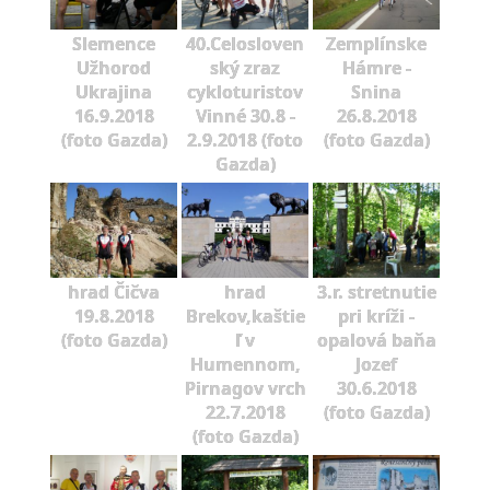
Slemence
40.Celosloven
Zemplínske
Užhorod
ský zraz
Hámre -
Ukrajina
cykloturistov
Snina
16.9.2018
Vinné 30.8 -
26.8.2018
(foto Gazda)
2.9.2018 (foto
(foto Gazda)
Gazda)
hrad Čičva
hrad
3.r. stretnutie
19.8.2018
Brekov,kaštie
pri kríži -
(foto Gazda)
ľ v
opalová baňa
Humennom,
Jozef
Pirnagov vrch
30.6.2018
22.7.2018
(foto Gazda)
(foto Gazda)