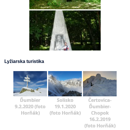
Lyžiarska turistika
Ďumbier
Solisko
Čertovica-
9.2.2020 (foto
19.1.2020
Ďumbier-
Horňák)
(foto Horňák)
Chopok
16.2.2019
(foto Horňák)