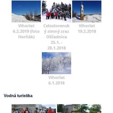
Vihorlat
Celoslovensk
Vihorlat
6.2.2019 (foto
ý zimný zraz
19.2.2018
Horňák)
Oščadnica
25.1. -
28.1.2018
Vihorlat
6.1.2018
Vodná turistika