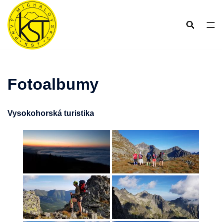
Preskočiť
na
obsah
Fotoalbumy
Vysokohorská turistika