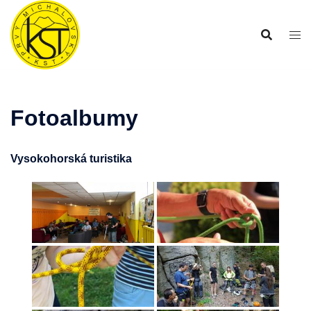
Preskočiť
na
obsah
Fotoalbumy
Vysokohorská turistika