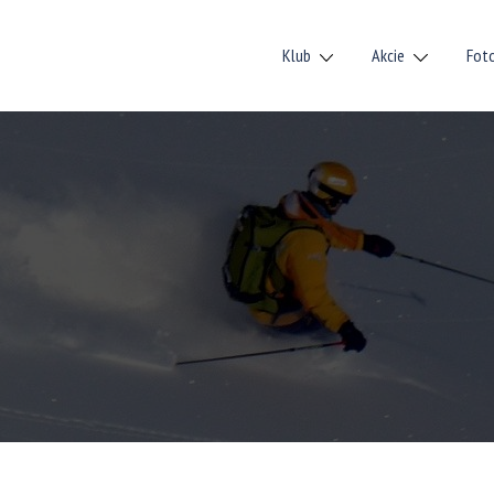
Klub
Akcie
Fot