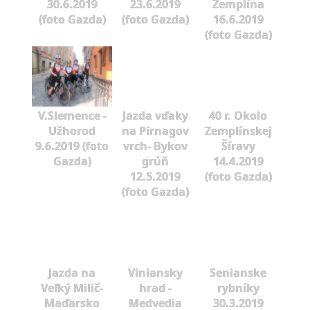
30.6.2019
23.6.2019
Zemplína
(foto Gazda)
(foto Gazda)
16.6.2019
(foto Gazda)
V.Slemence -
Jazda vďaky
40 r. Okolo
Užhorod
na Pirnagov
Zemplínskej
9.6.2019 (foto
vrch- Bykov
Šíravy
Gazda)
grúň
14.4.2019
12.5.2019
(foto Gazda)
(foto Gazda)
Jazda na
Viniansky
Senianske
Veľký Milič-
hrad -
rybníky
Maďarsko
Medvedia
30.3.2019