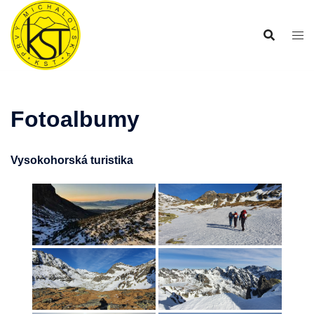
Preskočiť
na
obsah
Fotoalbumy
Vysokohorská turistika