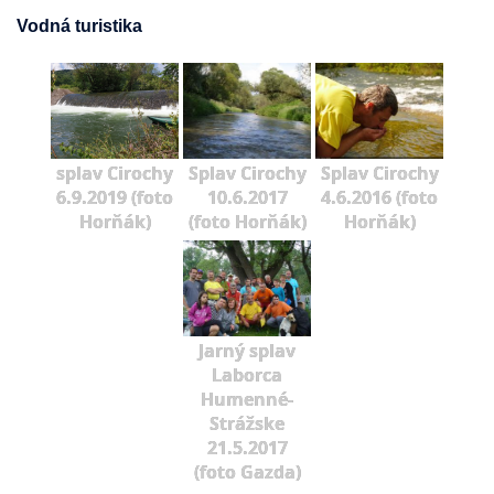
Vodná turistika
splav Cirochy
Splav Cirochy
Splav Cirochy
6.9.2019 (foto
10.6.2017
4.6.2016 (foto
Horňák)
(foto Horňák)
Horňák)
Jarný splav
Laborca
Humenné-
Strážske
21.5.2017
(foto Gazda)