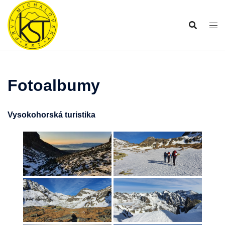
Preskočiť
na
obsah
Fotoalbumy
Vysokohorská turistika