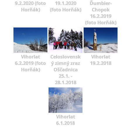
9.2.2020 (foto
19.1.2020
Ďumbier-
Horňák)
(foto Horňák)
Chopok
16.2.2019
(foto Horňák)
Vihorlat
Celoslovensk
Vihorlat
6.2.2019 (foto
ý zimný zraz
19.2.2018
Horňák)
Oščadnica
25.1. -
28.1.2018
Vihorlat
6.1.2018