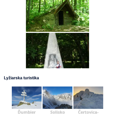
Lyžiarska turistika
Ďumbier
Solisko
Čertovica-