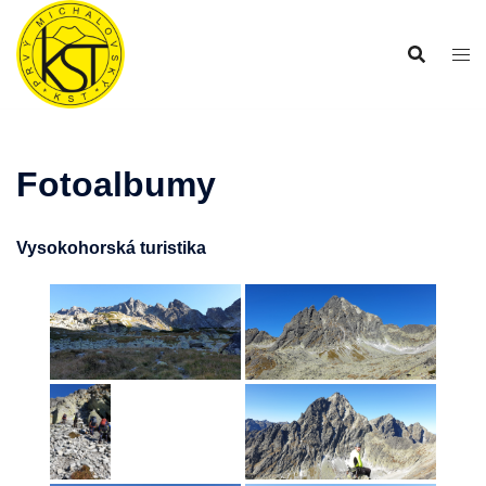
Preskočiť
na
obsah
Fotoalbumy
Vysokohorská turistika