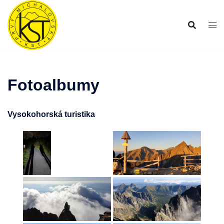
Preskočiť
na
obsah
Fotoalbumy
Vysokohorská turistika