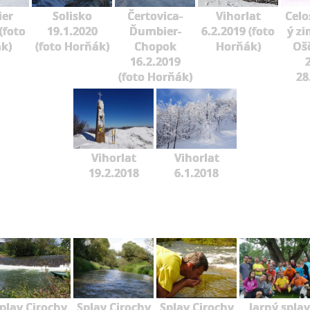
er
Solisko
Čertovica-
Vihorlat
Celo
(foto
19.1.2020
Ďumbier-
6.2.2019 (foto
ý zi
k)
(foto Horňák)
Chopok
Horňák)
Oš
16.2.2019
2
(foto Horňák)
28
Vihorlat
Vihorlat
19.2.2018
6.1.2018
plav Cirochy
Splav Cirochy
Splav Cirochy
Jarný splav