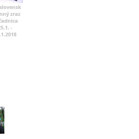
slovensk
mný zraz
čadnica
5.1. -
.1.2018