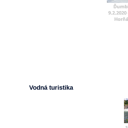
Ďumbi
9.2.2020 
Horňá
Vodná turistika
s