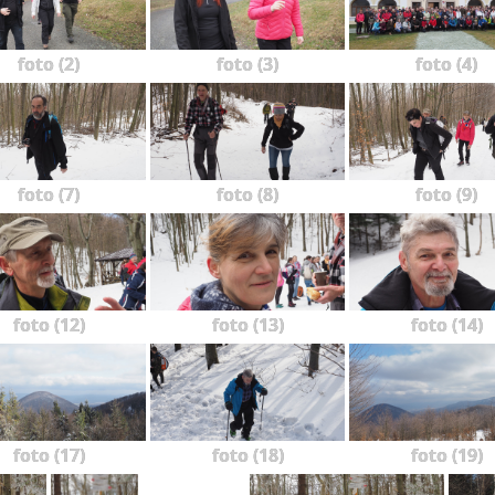
foto (2)
foto (3)
foto (4)
foto (7)
foto (8)
foto (9)
foto (12)
foto (13)
foto (14)
foto (17)
foto (18)
foto (19)