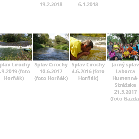
19.2.2018
6.1.2018
plav Cirochy
Splav Cirochy
Splav Cirochy
Jarný splav
.9.2019 (foto
10.6.2017
4.6.2016 (foto
Laborca
Horňák)
(foto Horňák)
Horňák)
Humenné-
Strážske
21.5.2017
(foto Gazda