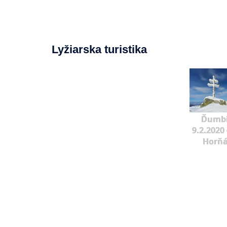
Lyžiarska turistika
Ďumbi
9.2.2020 
Horňá