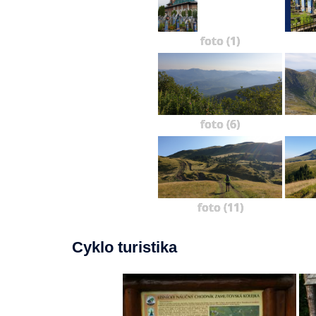
foto (1)
foto (6)
foto (11)
Cyklo turistika