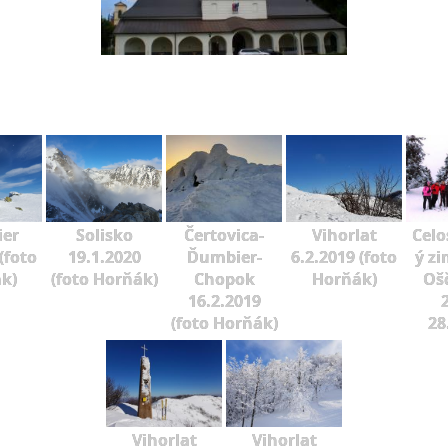
er
Solisko
Čertovica-
Vihorlat
Celo
(foto
19.1.2020
Ďumbier-
6.2.2019 (foto
ý zi
k)
(foto Horňák)
Chopok
Horňák)
Oš
16.2.2019
2
(foto Horňák)
28
Vihorlat
Vihorlat