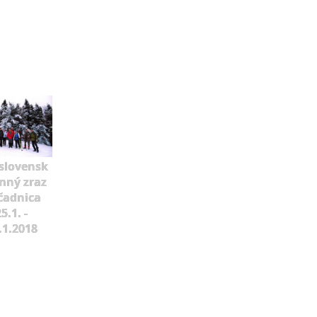
slovensk
mný zraz
čadnica
5.1. -
.1.2018