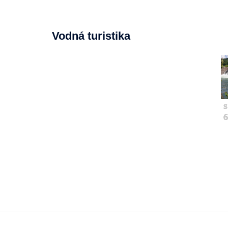
Vodná turistika
s
6