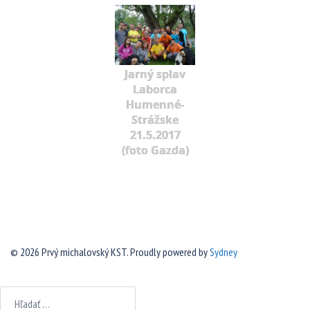
Jarný splav
Laborca
Humenné-
Strážske
21.5.2017
(foto Gazda)
© 2026 Prvý michalovský KST. Proudly powered by
Sydney
Hľadať: