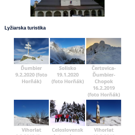
Lyžiarska turistika
Ďumbier
Solisko
Čertovica-
9.2.2020 (foto
19.1.2020
Ďumbier-
Horňák)
(foto Horňák)
Chopok
16.2.2019
(foto Horňák)
Vihorlat
Celoslovensk
Vihorlat