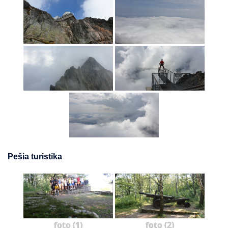
Pešia turistika
foto (1)
foto (2)