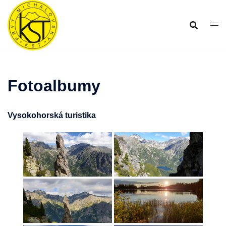
Preskočiť
na
obsah
Fotoalbumy
Vysokohorská turistika