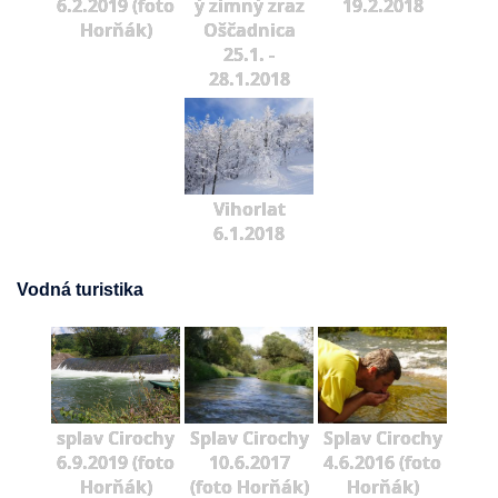
6.2.2019 (foto
ý zimný zraz
19.2.2018
Horňák)
Oščadnica
25.1. -
28.1.2018
Vihorlat
6.1.2018
Vodná turistika
splav Cirochy
Splav Cirochy
Splav Cirochy
6.9.2019 (foto
10.6.2017
4.6.2016 (foto
Horňák)
(foto Horňák)
Horňák)