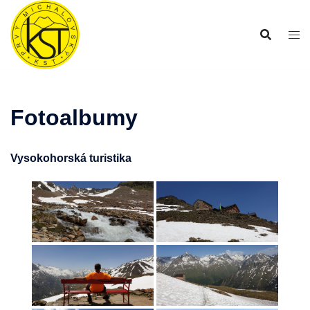
Preskočiť
na
obsah
Fotoalbumy
Vysokohorská turistika