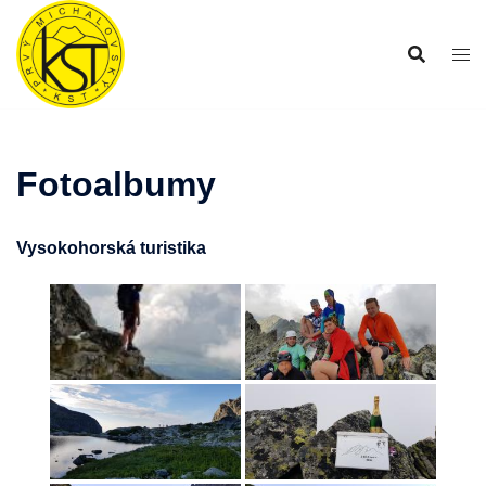
Preskočiť
na
obsah
Fotoalbumy
Vysokohorská turistika