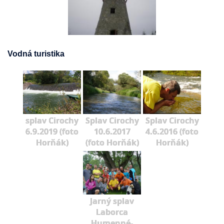
Vodná turistika
splav Cirochy
Splav Cirochy
Splav Cirochy
6.9.2019 (foto
10.6.2017
4.6.2016 (foto
Horňák)
(foto Horňák)
Horňák)
Jarný splav
Laborca
Humenné-