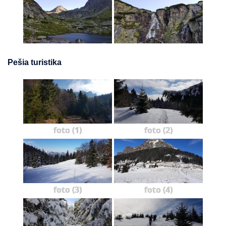
Pešia turistika
foto (1)
foto (2)
foto (3)
foto (4)