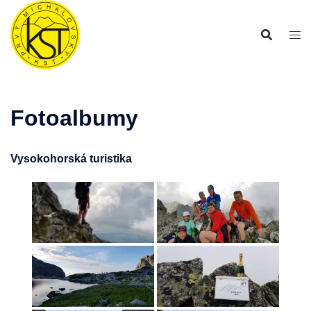
Preskočiť
na
obsah
Fotoalbumy
Vysokohorská turistika