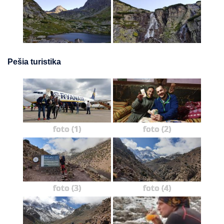
Pešia turistika
foto (1)
foto (2)
foto (3)
foto (4)