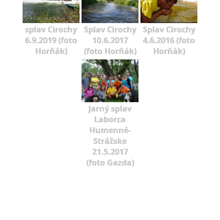
splav Cirochy
Splav Cirochy
Splav Cirochy
6.9.2019 (foto
10.6.2017
4.6.2016 (foto
Horňák)
(foto Horňák)
Horňák)
Jarný splav
Laborca
Humenné-
Strážske
21.5.2017
(foto Gazda)