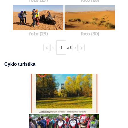
foto (27)
foto (28)
foto (29)
foto (30)
«
‹
z
3
›
»
Cyklo turistika