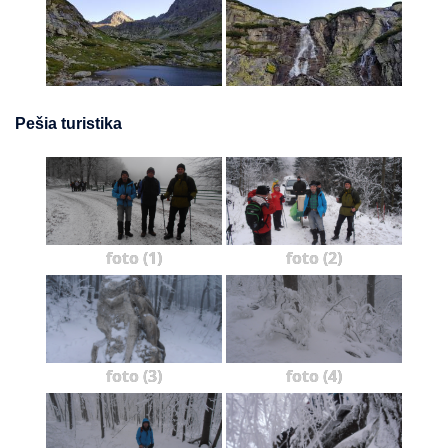
Pešia turistika
foto (1)
foto (2)
foto (3)
foto (4)