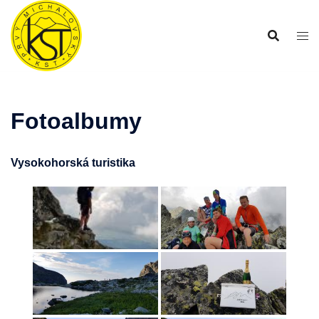
Preskočiť
na
obsah
Fotoalbumy
Vysokohorská turistika