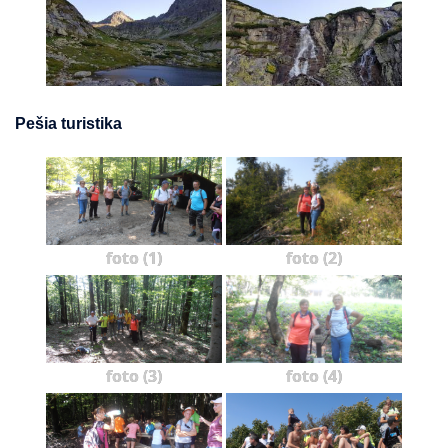
Pešia turistika
foto (1)
foto (2)
foto (3)
foto (4)