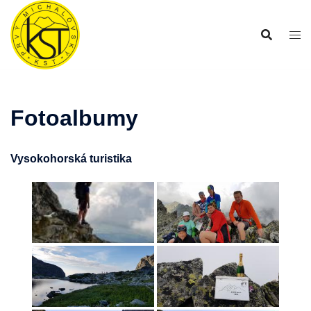
Preskočiť
na
obsah
Fotoalbumy
Vysokohorská turistika